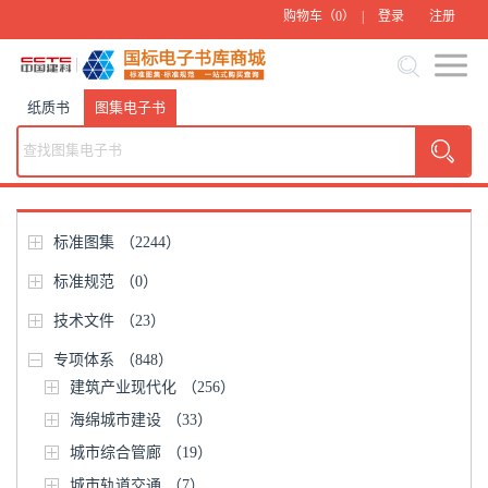
购物车（
0
） |
登录
注册
纸质书
图集电子书
标准图集
（2244）
标准规范
（0）
技术文件
（23）
专项体系
（848）
建筑产业现代化
（256）
海绵城市建设
（33）
城市综合管廊
（19）
城市轨道交通
（7）