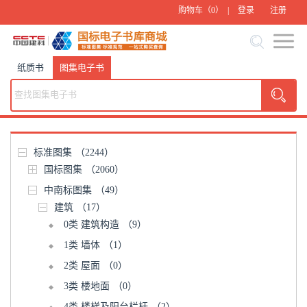
购物车（
0
） |
登录
注册
纸质书
图集电子书
标准图集
（2244）
国标图集
（2060）
中南标图集
（49）
建筑
（17）
0类 建筑构造
（9）
1类 墙体
（1）
2类 屋面
（0）
3类 楼地面
（0）
4类 楼梯及阳台栏杆
（2）