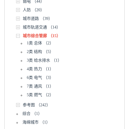
弱电
（44）
人防
（20）
城市道路
（39）
城市轨道交通
（14）
城市综合管廊
（15）
1类 总体
（2）
2类 结构
（5）
3类 给水排水
（1）
4类 热力
（1）
6类 电气
（3）
7类 通风
（1）
5类 燃气
（2）
参考图
（242）
综合
（1）
海绵城市
（1）