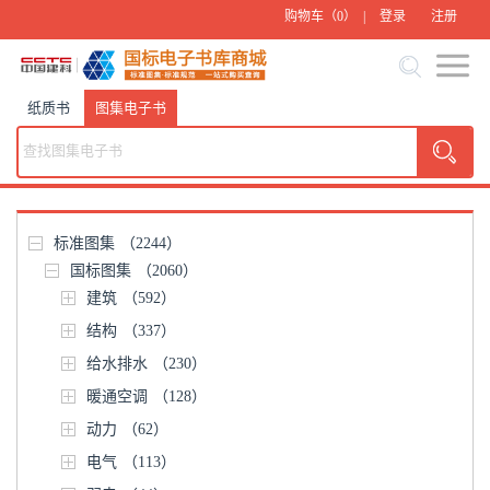
购物车（
0
） |
登录
注册
纸质书
图集电子书
标准图集
（2244）
国标图集
（2060）
建筑
（592）
结构
（337）
给水排水
（230）
暖通空调
（128）
动力
（62）
电气
（113）