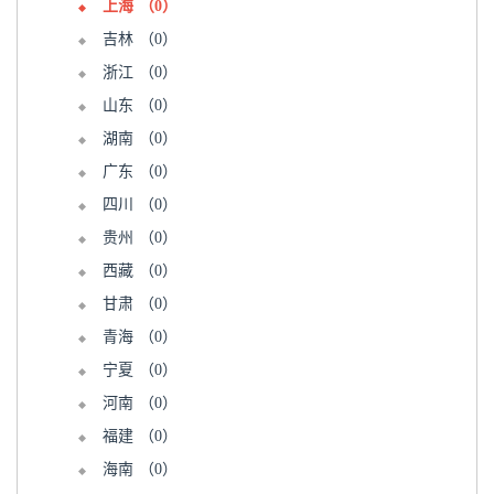
上海
（0）
吉林
（0）
浙江
（0）
山东
（0）
湖南
（0）
广东
（0）
四川
（0）
贵州
（0）
西藏
（0）
甘肃
（0）
青海
（0）
宁夏
（0）
河南
（0）
福建
（0）
海南
（0）