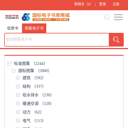
购物车（
0
） |
登录
注册
纸质书
图集电子书
标准图集
（2244）
国标图集
（2060）
建筑
（592）
结构
（337）
给水排水
（230）
暖通空调
（128）
动力
（62）
电气
（113）