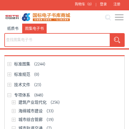
购物车（
0
） |
登录
注册
纸质书
图集电子书
标准图集
（2244）
标准规范
（0）
技术文件
（23）
专项体系
（848）
建筑产业现代化
（256）
海绵城市建设
（33）
城市综合管廊
（19）
城市轨道交通
（7）