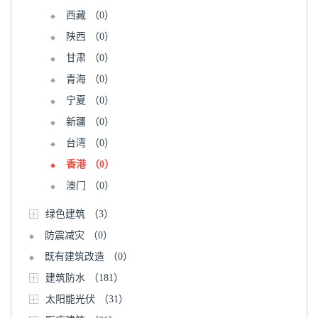
西藏
（0）
陕西
（0）
甘肃
（0）
青海
（0）
宁夏
（0）
新疆
（0）
台湾
（0）
香港
（0）
澳门
（0）
绿色建筑
（3）
防震减灾
（0）
既有建筑改造
（0）
建筑防水
（181）
太阳能光伏
（31）