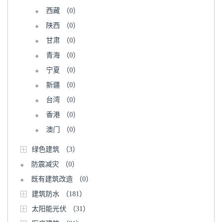
西藏
（0）
陕西
（0）
甘肃
（0）
青海
（0）
宁夏
（0）
新疆
（0）
台湾
（0）
香港
（0）
澳门
（0）
绿色建筑
（3）
防震减灾
（0）
既有建筑改造
（0）
建筑防水
（181）
太阳能光伏
（31）