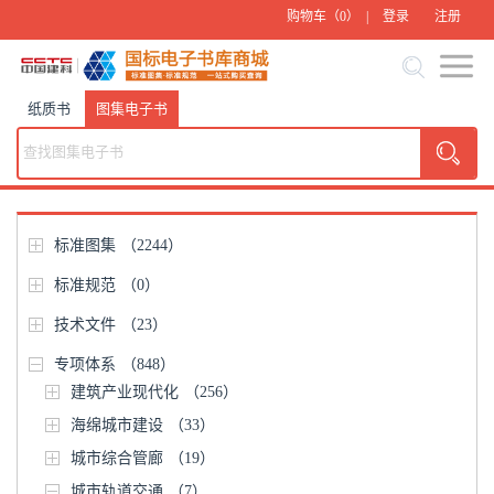
购物车（
0
） |
登录
注册
纸质书
图集电子书
标准图集
（2244）
标准规范
（0）
技术文件
（23）
专项体系
（848）
建筑产业现代化
（256）
海绵城市建设
（33）
城市综合管廊
（19）
城市轨道交通
（7）