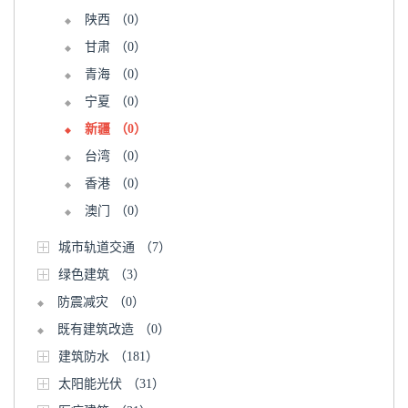
陕西
（0）
甘肃
（0）
青海
（0）
宁夏
（0）
新疆
（0）
台湾
（0）
香港
（0）
澳门
（0）
城市轨道交通
（7）
绿色建筑
（3）
防震减灾
（0）
既有建筑改造
（0）
建筑防水
（181）
太阳能光伏
（31）