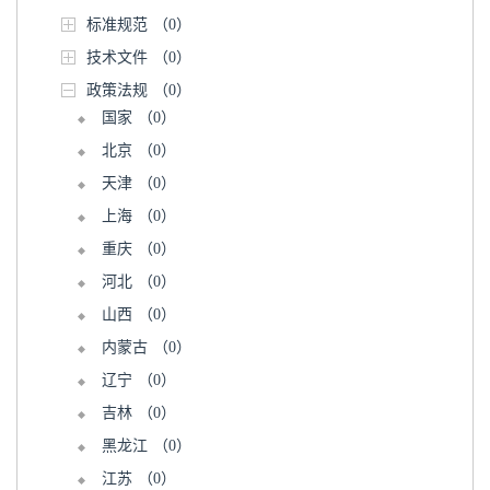
标准规范
（0）
技术文件
（0）
政策法规
（0）
国家
（0）
北京
（0）
天津
（0）
上海
（0）
重庆
（0）
河北
（0）
山西
（0）
内蒙古
（0）
辽宁
（0）
吉林
（0）
黑龙江
（0）
江苏
（0）