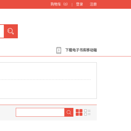
购物车（
0
） |
登录
注册
下载电子书库移动端