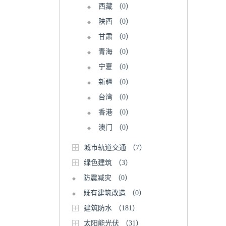
西藏
（0）
陕西
（0）
甘肃
（0）
青海
（0）
宁夏
（0）
新疆
（0）
台湾
（0）
香港
（0）
澳门
（0）
城市轨道交通
（7）
绿色建筑
（3）
防震减灾
（0）
既有建筑改造
（0）
建筑防水
（181）
太阳能光伏
（31）