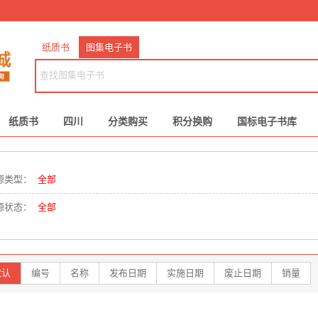
纸质书
图集电子书
纸质书
四川
分类购买
积分换购
国标电子书库
源类型：
全部
源状态：
全部
默认
编号
名称
发布日期
实施日期
废止日期
销量