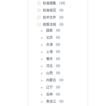
标准图集
（18）
标准规范
（0）
技术文件
（0）
政策法规
（0）
国家
（0）
北京
（0）
天津
（0）
上海
（0）
重庆
（0）
河北
（0）
山西
（0）
内蒙古
（0）
辽宁
（0）
吉林
（0）
黑龙江
（0）