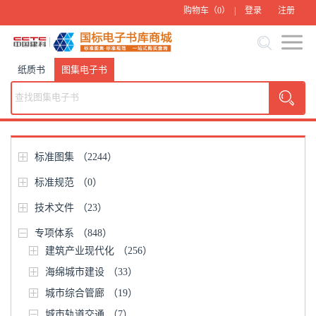
购物车（
0
） |
登录
注册
纸质书
图集电子书
标准图集
（2244）
标准规范
（0）
技术文件
（23）
专项体系
（848）
建筑产业现代化
（256）
海绵城市建设
（33）
城市综合管廊
（19）
城市轨道交通
（7）