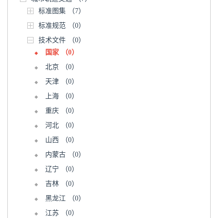
标准图集
（7）
标准规范
（0）
技术文件
（0）
国家
（0）
北京
（0）
天津
（0）
上海
（0）
重庆
（0）
河北
（0）
山西
（0）
内蒙古
（0）
辽宁
（0）
吉林
（0）
黑龙江
（0）
江苏
（0）