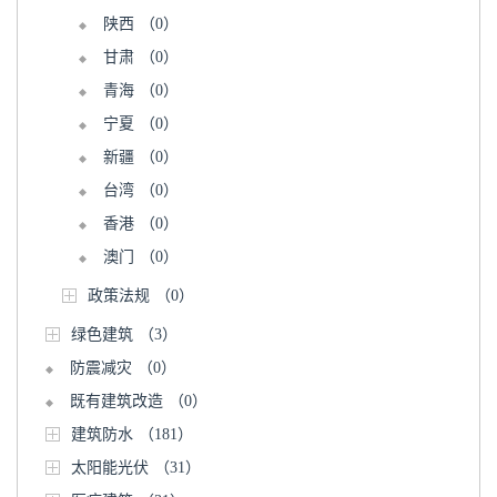
陕西
（0）
甘肃
（0）
青海
（0）
宁夏
（0）
新疆
（0）
台湾
（0）
香港
（0）
澳门
（0）
政策法规
（0）
绿色建筑
（3）
防震减灾
（0）
既有建筑改造
（0）
建筑防水
（181）
太阳能光伏
（31）