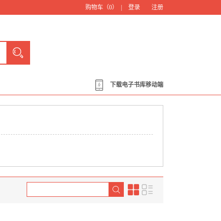
购物车（
0
） |
登录
注册
下载电子书库移动端