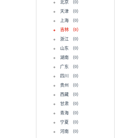
北京
（0）
天津
（0）
上海
（0）
吉林
（0）
浙江
（0）
山东
（0）
湖南
（0）
广东
（0）
四川
（0）
贵州
（0）
西藏
（0）
甘肃
（0）
青海
（0）
宁夏
（0）
河南
（0）