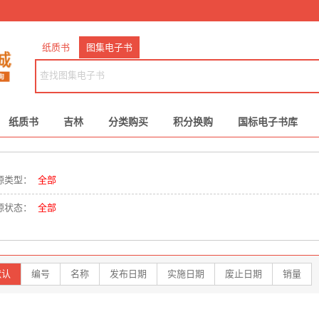
纸质书
图集电子书
纸质书
吉林
分类购买
积分换购
国标电子书库
源类型：
全部
源状态：
全部
默认
编号
名称
发布日期
实施日期
废止日期
销量