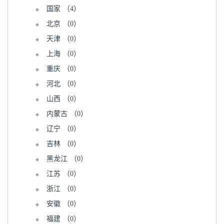
国家
（4）
北京
（0）
天津
（0）
上海
（0）
重庆
（0）
河北
（0）
山西
（0）
内蒙古
（0）
辽宁
（0）
吉林
（0）
黑龙江
（0）
江苏
（0）
浙江
（0）
安徽
（0）
福建
（0）