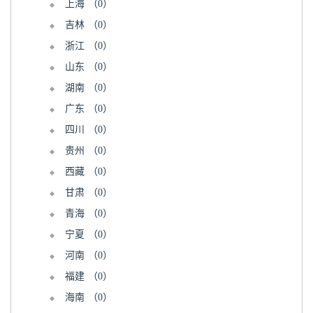
上海
（0）
吉林
（0）
浙江
（0）
山东
（0）
湖南
（0）
广东
（0）
四川
（0）
贵州
（0）
西藏
（0）
甘肃
（0）
青海
（0）
宁夏
（0）
河南
（0）
福建
（0）
海南
（0）