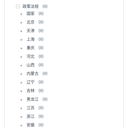
政策法规
（0）
国家
（0）
北京
（0）
天津
（0）
上海
（0）
重庆
（0）
河北
（0）
山西
（0）
内蒙古
（0）
辽宁
（0）
吉林
（0）
黑龙江
（0）
江苏
（0）
浙江
（0）
安徽
（0）