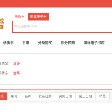
纸质书
图集电子书
纸质书
甘肃
分类购买
积分换购
国标电子书库
源类型：
全部
源状态：
全部
默认
编号
名称
发布日期
实施日期
废止日期
销量