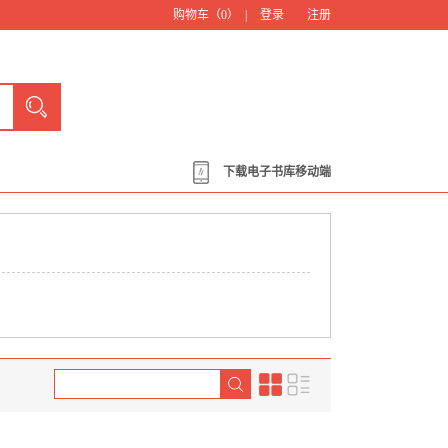
购物车（
0
） |
登录
注册
下载电子书库移动端