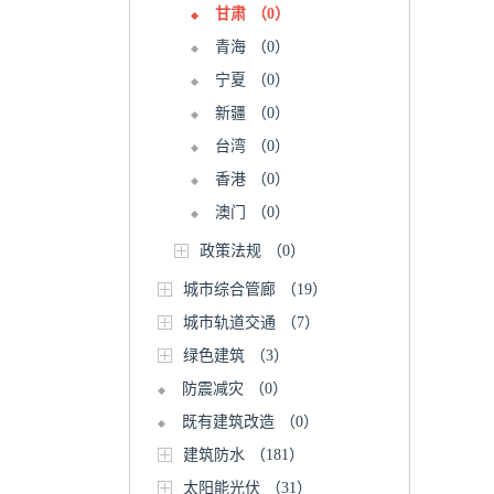
甘肃
（0）
青海
（0）
宁夏
（0）
新疆
（0）
台湾
（0）
香港
（0）
澳门
（0）
政策法规
（0）
城市综合管廊
（19）
城市轨道交通
（7）
绿色建筑
（3）
防震减灾
（0）
既有建筑改造
（0）
建筑防水
（181）
太阳能光伏
（31）