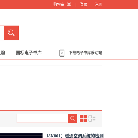
购物车（
0
） |
登录
注册
换购
国标电子书库
下载电子书库移动端
18K801：暖通空调系统的检测