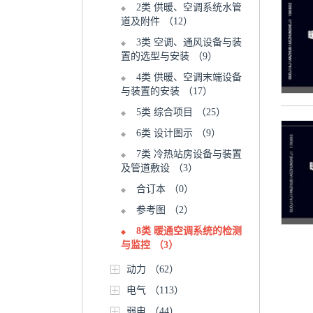
2类 供暖、空调系统水管
道及附件
（12）
3类 空调、通风设备与装
置的选型与安装
（9）
4类 供暖、空调末端设备
与装置的安装
（17）
5类 综合项目
（25）
6类 设计图示
（9）
7类 冷热站房设备与装置
及管道敷设
（3）
合订本
（0）
参考图
（2）
8类 暖通空调系统的检测
与监控
（3）
动力
（62）
电气
（113）
弱电
（44）