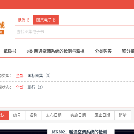
纸质书
图集电子书
纸质书
8类 暖通空调系统的检测与监控
分类购买
积分
源类型：
全部
国标图集
（3）
源状态：
全部
现行
（3）
默认
编号
名称
发布日期
实施日期
废止日期
销量
18K802：暖通空调系统的检测